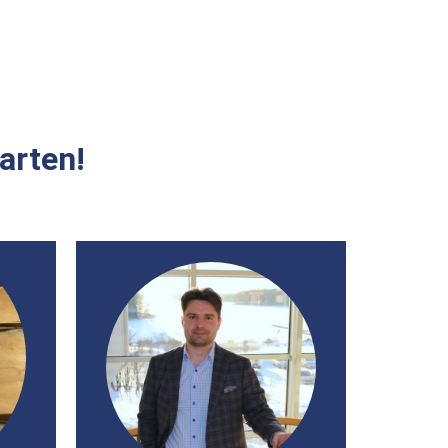
arten!
Juri Savtschenko
Asiakkuuspäällikkö
juri@pomocon.fi
fi
+358 400 250 228