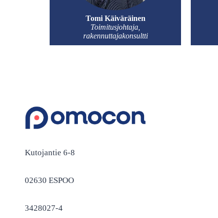
Tomi Käiväräinen
Toimitusjohtaja,
rakennuttajakonsultti
Kutojantie 6-8
02630 ESPOO
3428027-4