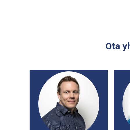
Ota y
J
Tomi Käiväräinen
Toimitusjohtaja,
rakennuttajakonsultti
tomi.kaivarainen@pomocon.fi
+358 45 172 5589