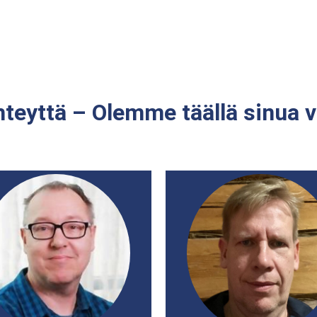
hteyttä – Olemme täällä sinua v
armo Mäki-Hoimela
Jari Nupponen
Rakennuttaja, valvoja,
Rakennuttaja, valvoja,
asiantuntija
asiantuntija
jarmo.maki-
jari.nupponen@pomocon.
hoimela@pomocon.fi
+358 40 677 1095
+358 40 482 0044